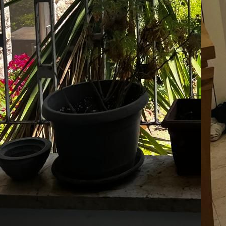
07
07
שיו