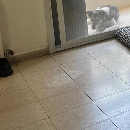
ענת דוד מ.ר. 30311696
שפות:
3-7532209
3-7597880
השאירו פרטים
חייג עכ