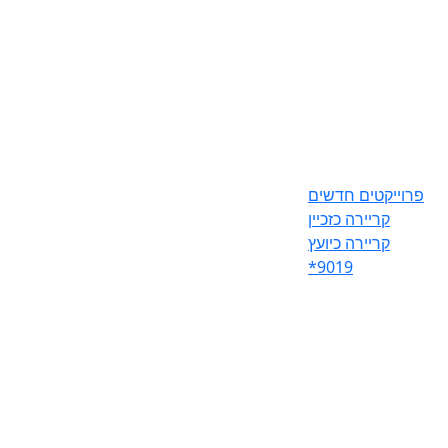
פרוייקטים חדשים
קריירה כזכיין
קריירה כיועץ
*9019