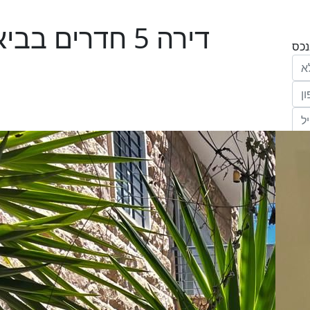
דירה 5 חדרים ב
הריני נותן בזאת את הסכמתי המפורשת לקבל
מחב' אנגלו סכסון סוכנות לנכסים (ישראל 1992)
"ל,
ווק
יים
דום
ידע
ח