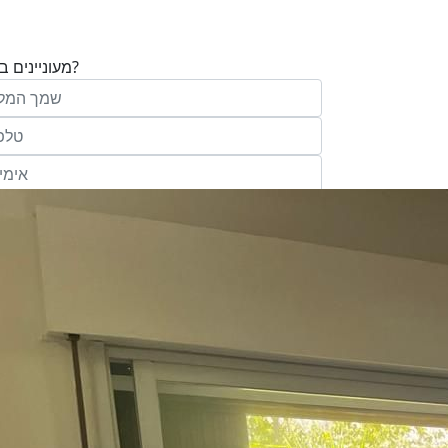
מעוניינים בנכס?
בע"מ ו/או מי מטעמה ("אנגלו סכסון") בדוא
במסרונים ובשיחת טלפון שיווקית, הצעות ודברי שי
ופרסומת כהגדרתם בחוק וכן, שפרטיי האיש
יישמרו במאגריה וישמשו אותה לשליחת מידע ולקי
פעילותיה, לרבות אך לא רק, לעריכת ניתוח מ
למדיניות הפרטיות של החברה.
ומחקר סטטיסטי.
של