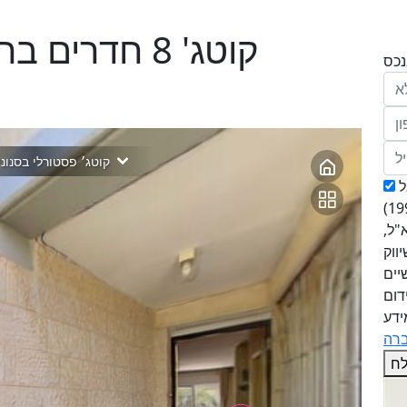
קוטג' 8 חדרים בהסנונית, מבשרת ציון
הריני נותן בזאת את הסכמתי המפורשת לקבל
מחב' אנגלו סכסון סוכנות לנכסים (ישראל 1992)
"ל,
ווק
יים
דום
ידע
ח