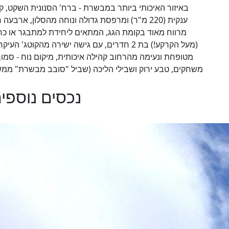
באיזור האיכותי ביותר במבשרת - ברח' הסנונית השקט, קוט
ענקית (220 מ"ר) ומרפסת גדולה ונוחה מהסלון, אר
מרווח מאוד בקומת הגג, המתאים ליחידת למתבגר או כח
(מעל הקרקע!) בת 2 חדרים, עם גישה ישירה מהקו
מטופחת ונעימה מהרחוב קהילה איכותית, מיקום נוח - סמוך 
משחקים, טבע ירוק ושבילי הליכה (שביל "סובב מבשרת" ממש בס
נכסים נוספים