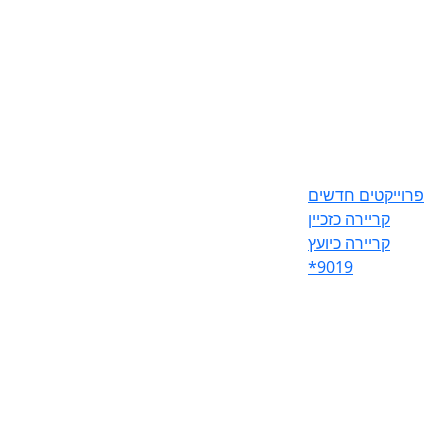
פרוייקטים חדשים
קריירה כזכיין
קריירה כיועץ
*9019