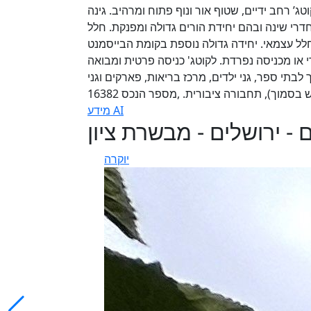
ג’ רחב ידיים, שטוף אור ונוף פתוח ומרהיב. גינה
בעה חדרי שינה ובהם יחידת הורים גדולה ומפנקת. חלל
לל עצמאי. יחידה גדולה נוספת בקומת הבייסמנט
טג' העיקרי או מכניסה נפרדת. לקוטג' כניסה פרטית ומבואה
לבתי ספר, גני ילדים, מרכז בריאות, פארקים וגני
מוך), תחבורה ציבורית. ,מספר הנכס 16382
מידע AI
 - ירושלים - מבשרת ציון
יוקרה