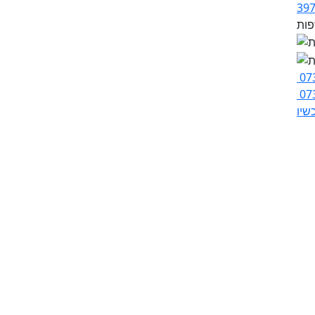
07
07
שיו