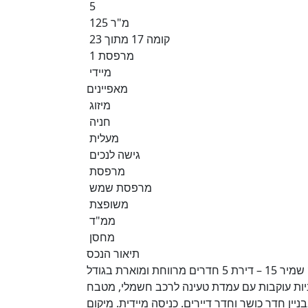
5
125 מ"ר
קומה 17 מתוך 23
1 מרפסת
מיידי
מאפיינים
מיזוג
חניה
מעלית
גישה לנכים
מרפסת
מרפסת שמש
משופצת
ממ"ד
מחסן
תיאור הנכס
להשכרה בבלעדיות | רמת הדר, גבעת שמואל ברחוב יצחק שמיר 15 – דירת 5 חדרים מרווחת ומוארת בגודל
ר + מרפסת שמש 15 מ״ר. כוללת מחסן צמוד, 2 חניות עוקבות עם עמדת טעינה לרכב חשמלי, מטבח
ניין חדר כושר וחדר דיירים. כניסה מיידית. מיקום