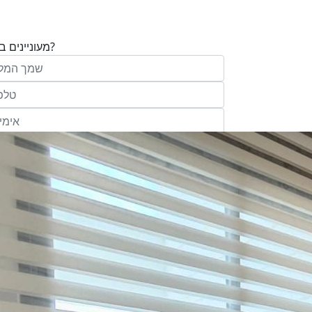
מעוניינים בנכס?
בע"מ ו/או מי מטעמה ("אנגלו סכסון") בדוא
במסרונים ובשיחת טלפון שיווקית, הצעות ודברי שי
ופרסומת כהגדרתם בחוק וכן, שפרטיי האיש
יישמרו במאגריה וישמשו אותה לשליחת מידע ולקי
פעילותיה, לרבות אך לא רק, לעריכת ניתוח מ
למדיניות הפרטיות של החברה.
ומחקר סטטיסטי.
של