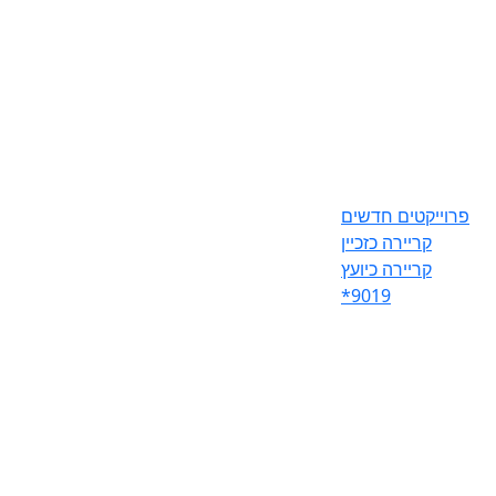
פרוייקטים חדשים
קריירה כזכיין
קריירה כיועץ
*9019