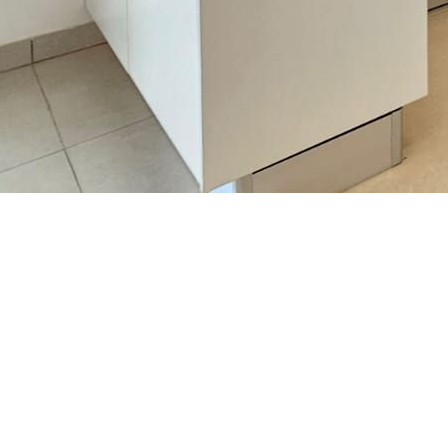
שרה סגל מ.ר 3225780
השאירו פרטים
חייג עכ