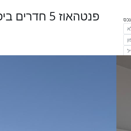
פנטהאוז 5 חדר
הריני נותן בזאת את הסכמתי המפורשת לקבל
מחב' אנגלו סכסון סוכנות לנכסים (ישראל 1992)
"ל,
ווק
יים
דום
ידע
ח