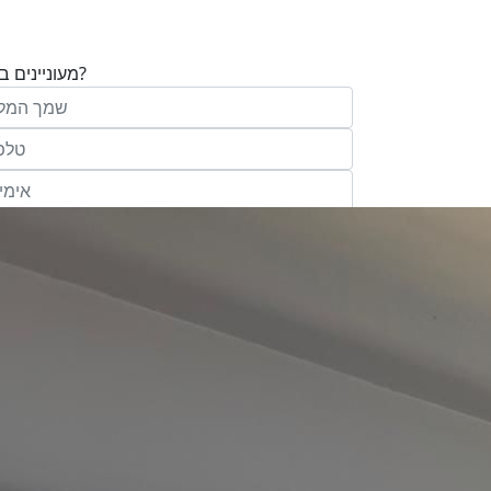
מעוניינים בנכס?
בע"מ ו/או מי מטעמה ("אנגלו סכסון") בדוא
במסרונים ובשיחת טלפון שיווקית, הצעות ודברי שי
ופרסומת כהגדרתם בחוק וכן, שפרטיי האיש
יישמרו במאגריה וישמשו אותה לשליחת מידע ולקי
פעילותיה, לרבות אך לא רק, לעריכת ניתוח מ
למדיניות הפרטיות של החברה.
ומחקר סטטיסטי.
של