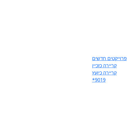
פרוייקטים חדשים
קריירה כזכיין
קריירה כיועץ
*9019