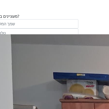
מעוניינים בנכס?
בע"מ ו/או מי מטעמה ("אנגלו סכסון") בדוא
במסרונים ובשיחת טלפון שיווקית, הצעות ודברי שי
ופרסומת כהגדרתם בחוק וכן, שפרטיי האיש
יישמרו במאגריה וישמשו אותה לשליחת מידע ולקי
פעילותיה, לרבות אך לא רק, לעריכת ניתוח מ
למדיניות הפרטיות של החברה.
ומחקר סטטיסטי.
של