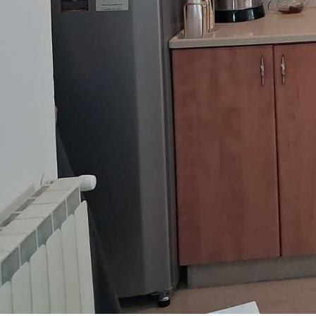
תמר ברנשטיין מ.ר 3234860
שפות:
3-7024163