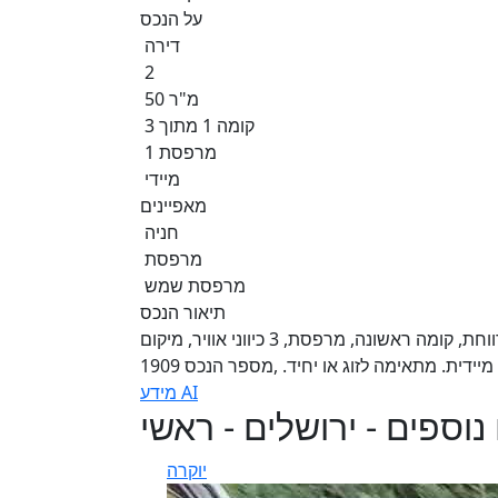
על הנכס
דירה
2
50 מ"ר
קומה 1 מתוך 3
1 מרפסת
מיידי
מאפיינים
חניה
מרפסת
מרפסת שמש
תיאור הנכס
להשכרה – דירת 2 חדרים שמורה בלב רחביה! מוארת ומרווחת, קומה ראשונה, מרפסת, 3 כיווני אוויר, מיקום
ידית. מתאימה לזוג או יחיד. ,מספר הנכס 1909
מידע AI
נוספים - ירושלים - ראשי
יוקרה