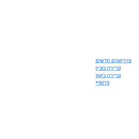
פרוייקטים חדשים
קריירה כזכיין
קריירה כיועץ
*9019