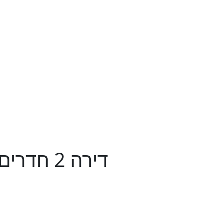
דירה 2 חדרים ב , רחביה, ירושלים