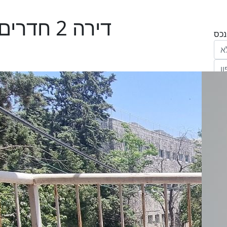
דירה 2 חדרים ב , רחביה, ירושלים
הריני נותן בזאת את הסכמתי המפורשת לקבל
מחב' אנגלו סכסון סוכנות לנכסים (ישראל 1992)
"ל,
ווק
יים
דום
ידע
ח