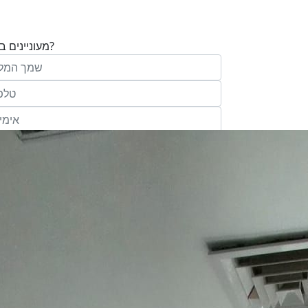
מעוניינים בנכס?
בע"מ ו/או מי מטעמה ("אנגלו סכסון") בדוא
במסרונים ובשיחת טלפון שיווקית, הצעות ודברי שי
ופרסומת כהגדרתם בחוק וכן, שפרטיי האיש
יישמרו במאגריה וישמשו אותה לשליחת מידע ולקי
פעילותיה, לרבות אך לא רק, לעריכת ניתוח מ
למדיניות הפרטיות של החברה.
ומחקר סטטיסטי.
של