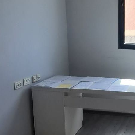
זאב שפירא מ.ר. 3223138
שפות:
3-7535827