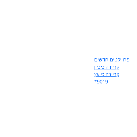
פרוייקטים חדשים
קריירה כזכיין
קריירה כיועץ
*9019