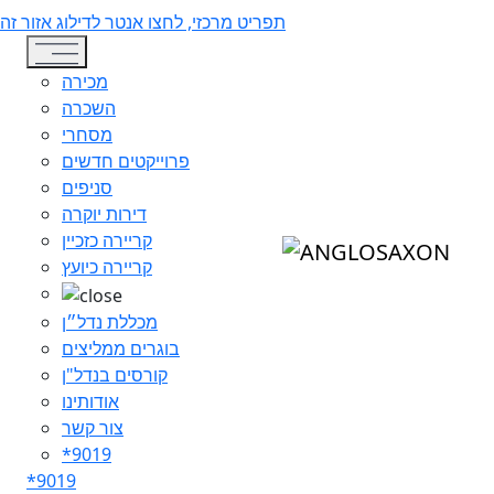
תפריט מרכזי, לחצו אנטר לדילוג אזור זה
Toggle navigation
מכירה
השכרה
מסחרי
פרוייקטים חדשים
סניפים
דירות יוקרה
קריירה כזכיין
קריירה כיועץ
מכללת נדל״ן
בוגרים ממליצים
קורסים בנדל"ן
אודותינו
צור קשר
*9019
*9019