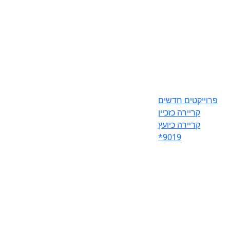
פרוייקטים חדשים
קריירה כזכיין
קריירה כיועץ
*9019