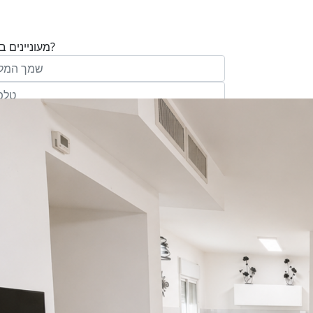
מעוניינים בנכס?
בע"מ ו/או מי מטעמה ("אנגלו סכסון") בדוא
במסרונים ובשיחת טלפון שיווקית, הצעות ודברי שי
ופרסומת כהגדרתם בחוק וכן, שפרטיי האיש
יישמרו במאגריה וישמשו אותה לשליחת מידע ולקי
פעילותיה, לרבות אך לא רק, לעריכת ניתוח מ
למדיניות הפרטיות של החברה.
ומחקר סטטיסטי.
של