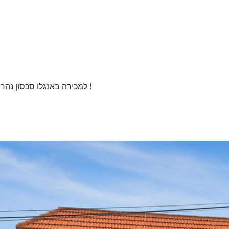
למכירה באנגלו סכסון נהריה דירת 5 חדרים בבניין חדיש הבנוי 6 שנים בלבד !