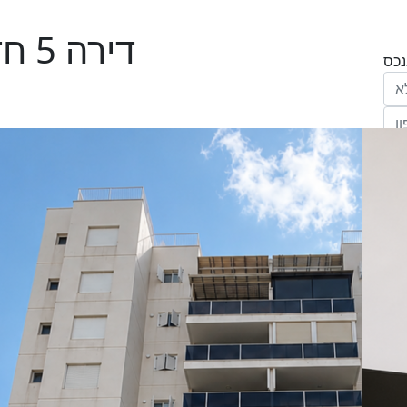
דירה 5 חדרים בהזמיר, נהריה
הריני נותן בזאת את הסכמתי המפורשת לקבל
מחב' אנגלו סכסון סוכנות לנכסים (ישראל 1992)
"ל,
ווק
יים
דום
ידע
ח