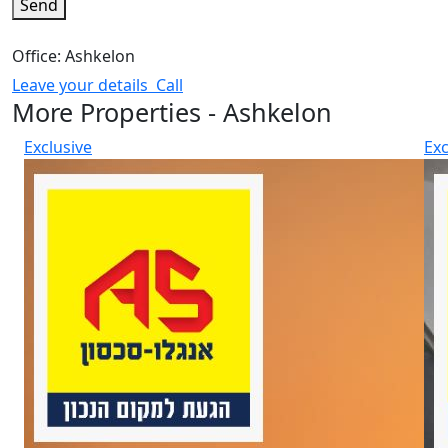
Send
Office: Ashkelon
Leave your details
Call
More Properties - Ashkelon
Exclusive
Exc