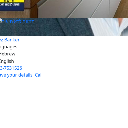
ez Banker
nguages:
3-7531526
ave your details
Call