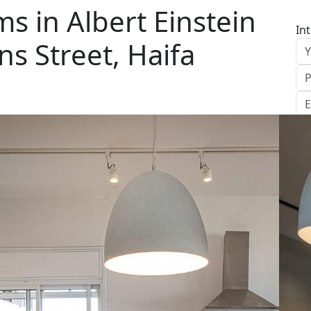
 in Albert Einstein
In
ns Street, Haifa
S