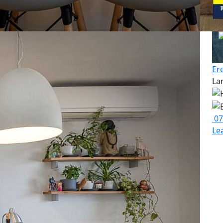
Er
La
07
Le