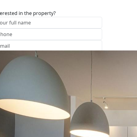
terested in the property?
I approve of the Company Privacy Policy
end