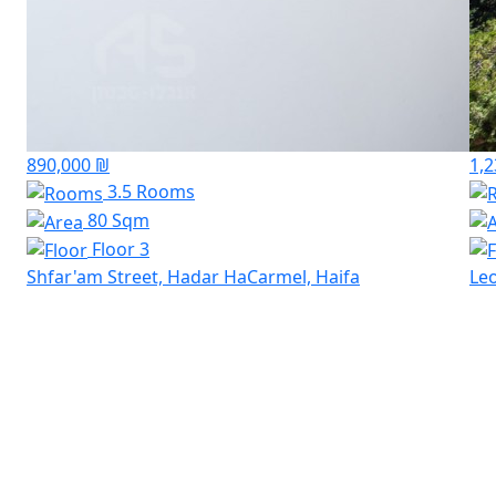
890,000 ₪
1,2
3.5 Rooms
80 Sqm
Floor 3
Shfar'am Street, Hadar HaCarmel, Haifa
Leo