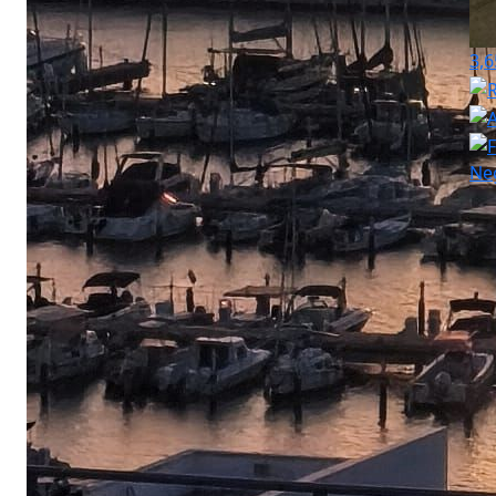
3,6
Ne