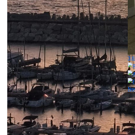
3,6
Ne