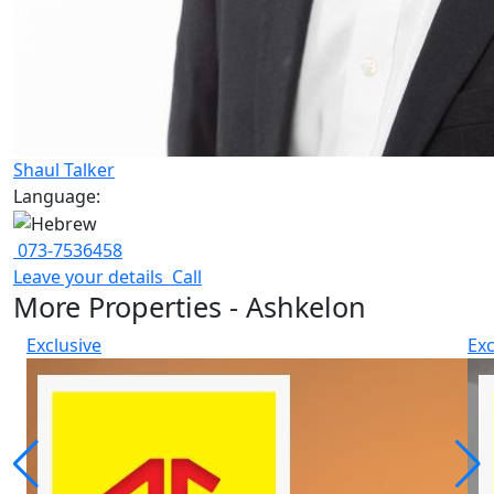
Shaul Talker
Language:
073-7536458
Leave your details
Call
More Properties - Ashkelon
Exclusive
Exc