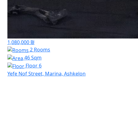
1,080,000 ₪
2 Rooms
46 Sqm
Floor 6
Yefe Nof Street, Marina, Ashkelon