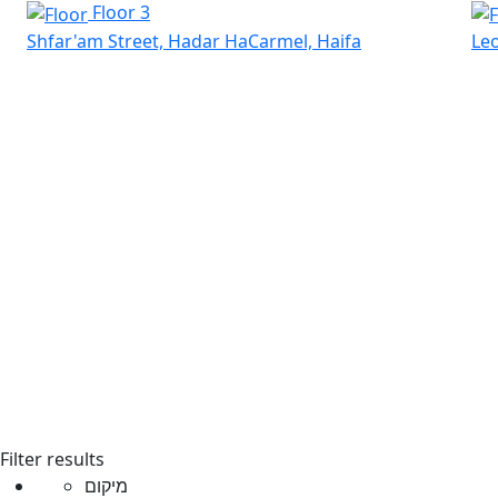
Floor 3
Shfar'am Street, Hadar HaCarmel, Haifa
Leo
Filter results
מיקום