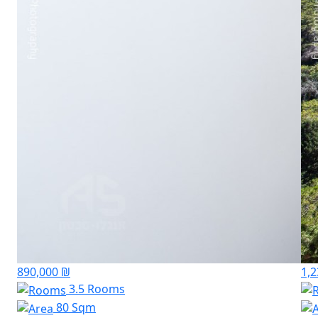
890,000 ₪
1,2
3.5 Rooms
80 Sqm