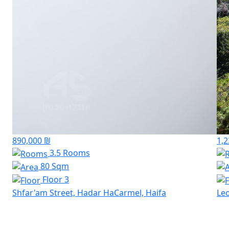
890,000 ₪
1,2
3.5 Rooms
80 Sqm
Floor 3
Shfar'am Street, Hadar HaCarmel, Haifa
Leo