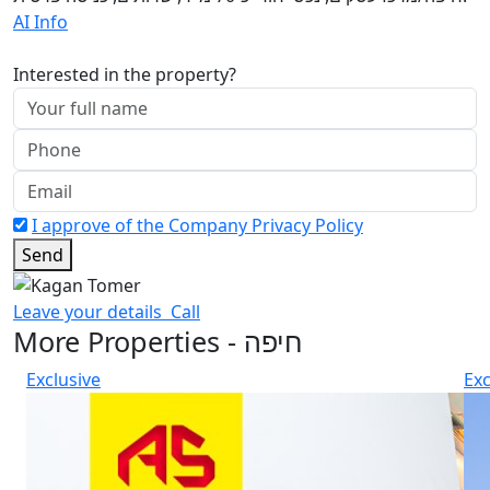
AI Info
Interested in the property?
I approve of the Company Privacy Policy
Send
Leave your details
Call
More Properties - חיפה
Exclusive
Exc