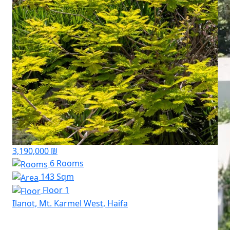
3,190,000 ₪
6 Rooms
143 Sqm
Floor 1
Ilanot, Mt. Karmel West, Haifa