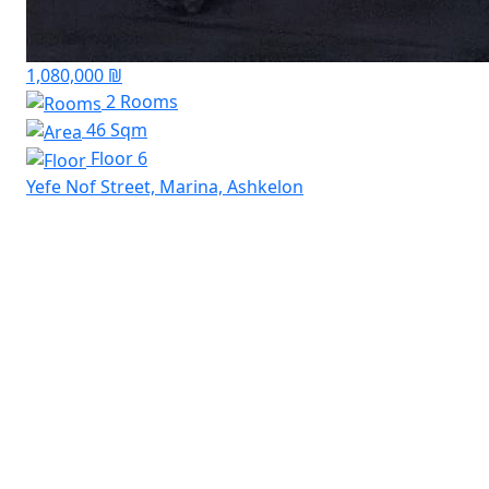
1,080,000 ₪
2 Rooms
46 Sqm
Floor 6
Yefe Nof Street, Marina, Ashkelon