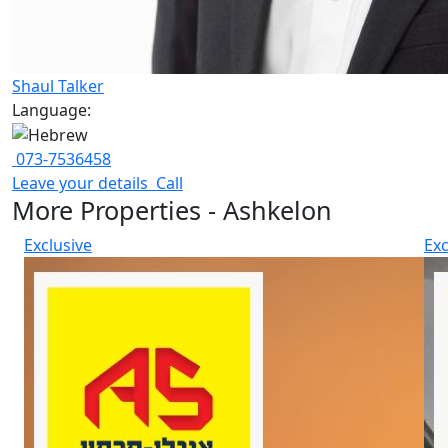
Shaul Talker
Language:
073-7536458
Leave your details
Call
More Properties - Ashkelon
Exclusive
Exc