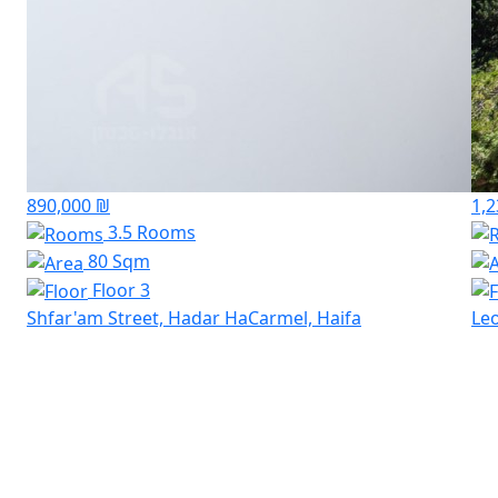
890,000 ₪
1,2
3.5 Rooms
80 Sqm
Floor 3
Shfar'am Street, Hadar HaCarmel, Haifa
Leo