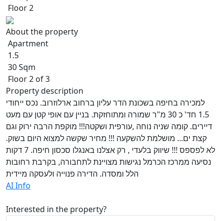
Floor 2
About the property
Apartment
1.5
30 Sqm
Floor 2 of 3
Property description
למכירה בחיפה בשכונת הדר עליון ברחוב ארלוזרוב. נכס ייחודי
1.5 חד' כ 30 מ"ר שמורה ומתוחזקת. בניין עם אופי קטן עם מעט
דיירים. קומה שניה נוחה ,עורפית ושקטה!!! מוקפת הרבה ירוק וגם
קצת ים... מושלמת להשקעה !!! מחיר שקשה למצוא היום בשוק.
לא לפספס !!! שיווק בלעדי , רק אצלנו באנגלו סכסון חיפה. 7 דקות
נסיעה ממרכז הכרמל נגישות מצויינת לתחבורה, בקרבת רחובות
הלל ומסדה. הדירה פנוייה ולעסקה מיידית
AI Info
Interested in the property?