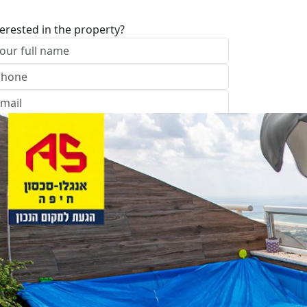
terested in the property?
I approve of the Company Privacy Policy
end