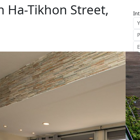
 Ha-Tikhon Street,
In
S