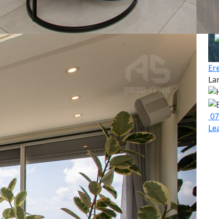
Er
La
07
Le