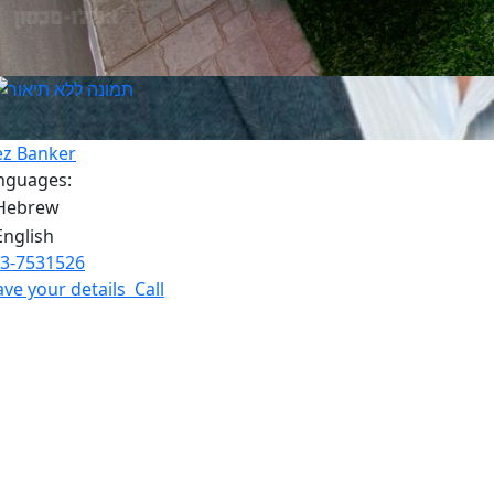
ez Banker
nguages:
3-7531526
ave your details
Call