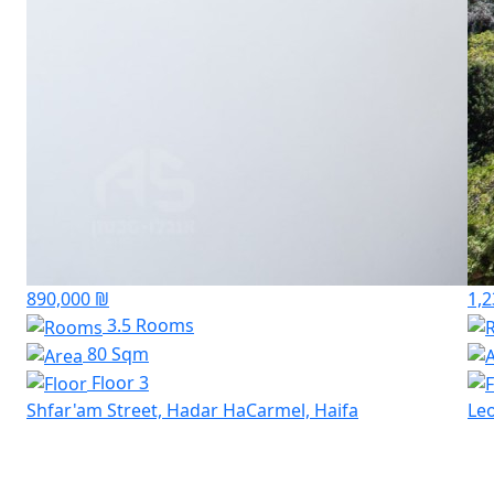
890,000 ₪
1,2
3.5 Rooms
80 Sqm
Floor 3
Shfar'am Street, Hadar HaCarmel, Haifa
Leo