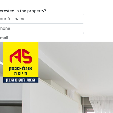
terested in the property?
I approve of the Company Privacy Policy
end