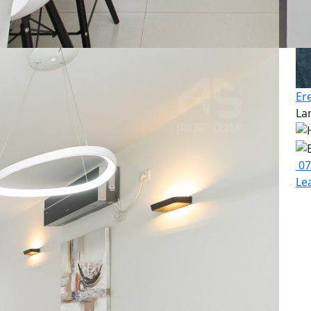
Er
La
07
Le