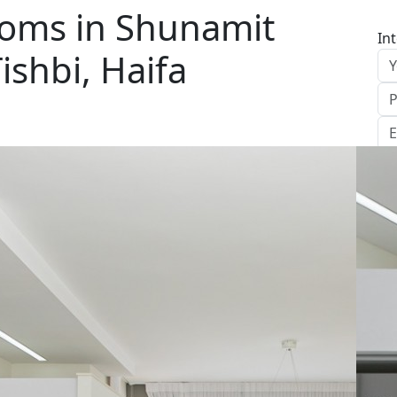
oms in Shunamit
In
ishbi, Haifa
S