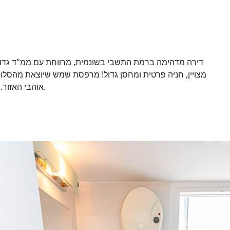
דירה מדהימה ברמת התשבי בשונמית, מרווחת עם ממ"ד גדול
מצויין, חניה פרטית ומחסן גדול! מרפסת שמש שיוצאת מהסלון
אוהבי האזור. רמת התשבי /מרכז הכרמל/ כרמל צרפתי והסביבה.