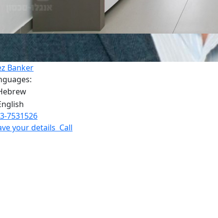
ez Banker
nguages:
3-7531526
ave your details
Call