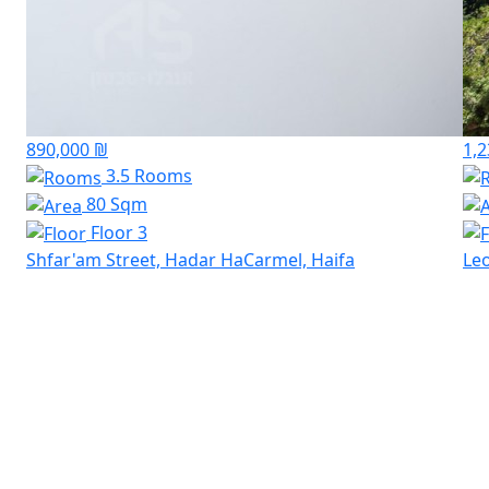
890,000 ₪
1,2
3.5 Rooms
80 Sqm
Floor 3
Shfar'am Street, Hadar HaCarmel, Haifa
Leo