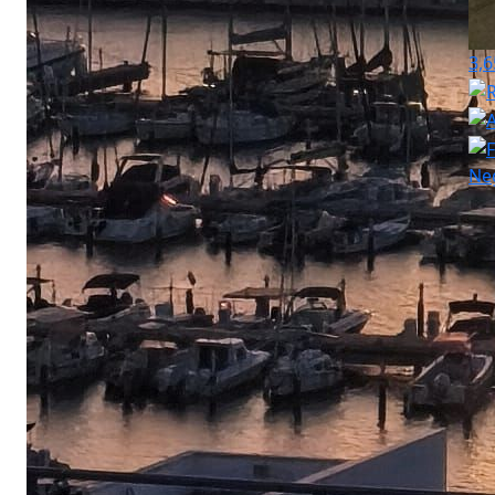
3,6
Ne