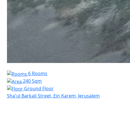
6 Rooms
240 Sqm
Ground Floor
Sha'ul Barkali Street, Ein Karem, Jerusalem