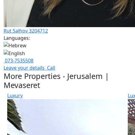
Rut Salhov 3204712
Languages:
073-7535508
Leave your details
Call
More Properties - Jerusalem |
Mevaseret
Luxury
Lu