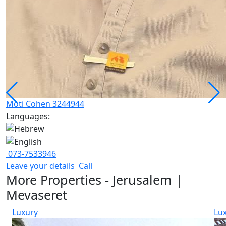
Moti Cohen 3244944
Languages:
073-7533946
Leave your details
Call
More Properties - Jerusalem |
Mevaseret
Luxury
Lu