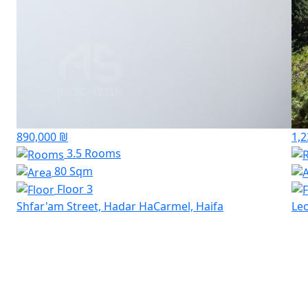
890,000 ₪
1,2
3.5 Rooms
80 Sqm
Floor 3
Shfar'am Street, Hadar HaCarmel, Haifa
Leo