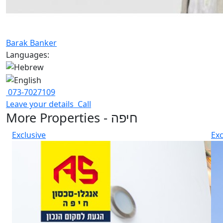
Barak Banker
Languages:
073-7027109
Leave your details
Call
More Properties - חיפה
Exclusive
Exc