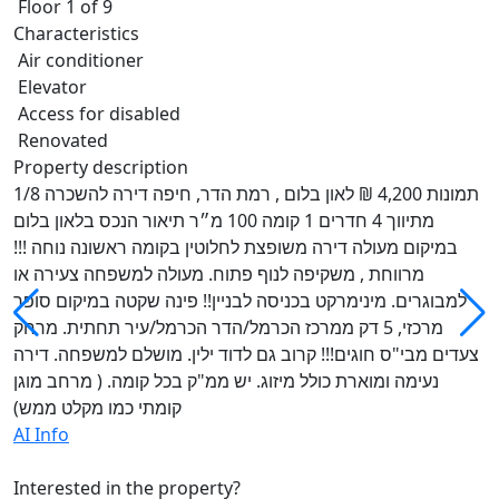
Floor 1 of 9
Characteristics
Air conditioner
Elevator
Access for disabled
Renovated
Property description
1/8 תמונות ‏4,200 ‏₪ לאון בלום , רמת הדר, חיפה דירה להשכרה
מתיווך 4 חדרים 1 קומה 100 מ״ר תיאור הנכס בלאון בלום
במיקום מעולה דירה משופצת לחלוטין בקומה ראשונה נוחה !!!
מרווחת , משקיפה לנוף פתוח. מעולה למשפחה צעירה או
למבוגרים. מינימרקט בכניסה לבניין!! פינה שקטה במיקום סופר
מרכזי, 5 דק ממרכז הכרמל/הדר הכרמל/עיר תחתית. מרחק
צעדים מבי"ס חוגים!!! קרוב גם לדוד ילין. מושלם למשפחה. דירה
נעימה ומוארת כולל מיזוג. יש ממ"ק בכל קומה. ( מרחב מוגן
קומתי כמו מקלט ממש)
AI Info
Interested in the property?