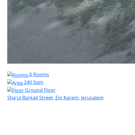
6 Rooms
240 Sqm
Ground Floor
Sha'ul Barkali Street, Ein Karem, Jerusalem