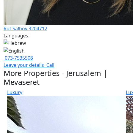
Rut Salhov 3204712
Languages:
073-7535508
Leave your details
Call
More Properties - Jerusalem |
Mevaseret
Luxury
Lu