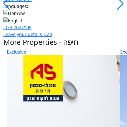
Languages:
073-7027109
Leave your details
Call
More Properties - חיפה
Exclusive
Exc