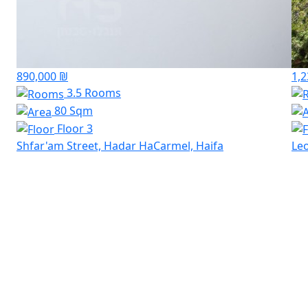
890,000 ₪
1,2
3.5 Rooms
80 Sqm
Floor 3
Shfar'am Street, Hadar HaCarmel, Haifa
Leo