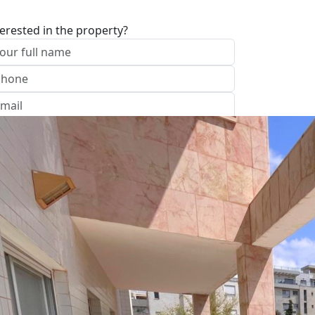
terested in the property?
I approve of the Company Privacy Policy
end
Office: נהריה
ave your details
Call