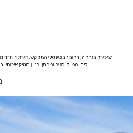
לים. ממ"ד, חניה ומחסן. בניין בוטיק איכותי. במרחק הליכה מהים. מתאימה למגורים וגם להשקעה.
נהר