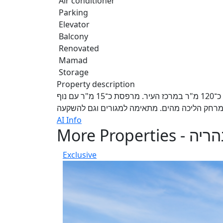
Air conditioner
Parking
Elevator
Balcony
Renovated
Mamad
Storage
Property description
למכירה בנהריה, רחוב ז'בוטינסקי המבוקש. דירת 4 חדרים כ־120 מ"ר במרכז העיר. מרפסת כ־15 מ"ר עם נוף
AI Info
More Properties - יה
Exclusive