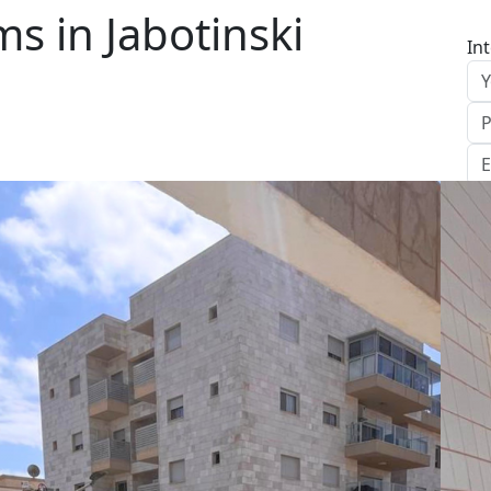
s in Jabotinski
In
S
Le