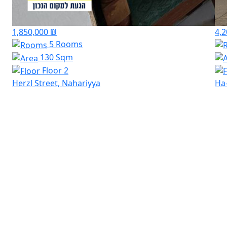
1,850,000 ₪
4,2
5 Rooms
130 Sqm
Floor 2
Herzl Street, Nahariyya
Ha-