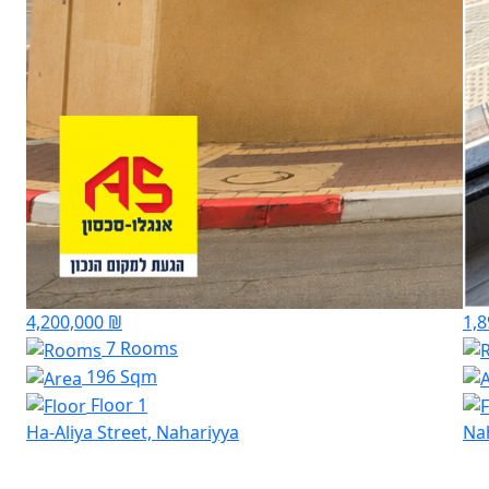
4,200,000 ₪
1,8
7 Rooms
196 Sqm
Floor 1
Ha-Aliya Street, Nahariyya
Na