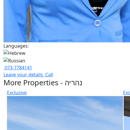
Languages:
073-7784141
Leave your details
Call
More Properties - נהריה
Exclusive
Exc