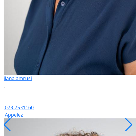
ilana amrusi
:
073-7531160
Appelez