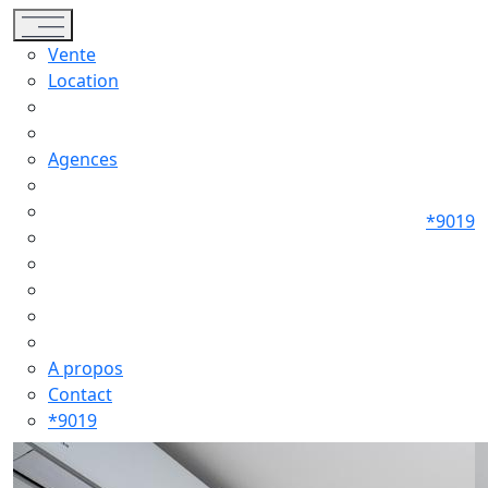
Toggle navigation
Vente
Location
Agences
*9019
A propos
Contact
*9019