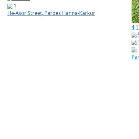
1
He-Asor Street, Pardes Hanna-Karkur
4,1
Pa