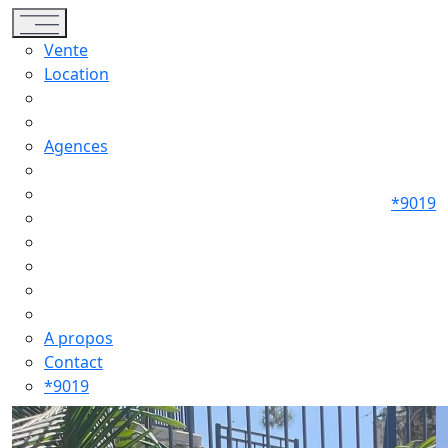
Toggle navigation
Vente
Location
Agences
*9019
A propos
Contact
*9019