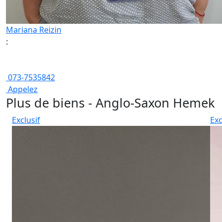
Mariana Reizin
:
073-7535842
Appelez
Plus de biens - Anglo-Saxon Hemek
Exclusif
Exc