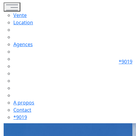
Toggle navigation
Vente
Location
Agences
*9019
A propos
Contact
*9019