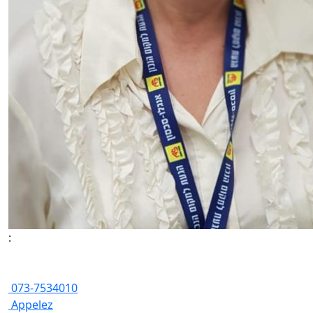
:
073-7534010
Appelez