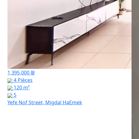
1,395,000 ₪
4 Pièces
120 m²
5
Yefe Nof Street, Migdal HaEmek