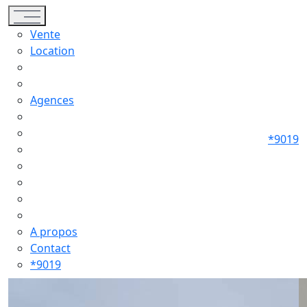
Toggle navigation
Vente
Location
Agences
*9019
A propos
Contact
*9019