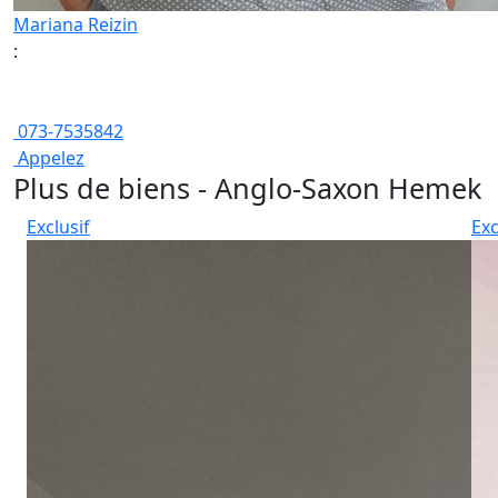
Mariana Reizin
:
073-7535842
Appelez
Plus de biens - Anglo-Saxon Hemek
Exclusif
Exc