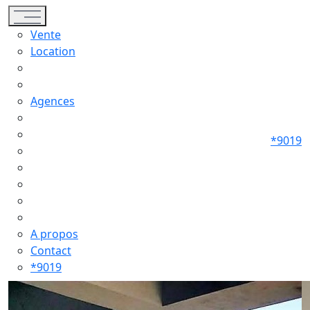
Toggle navigation
Vente
Location
Agences
*9019
A propos
Contact
*9019