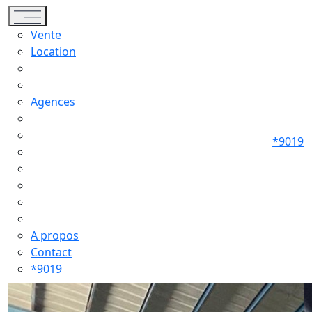
Toggle navigation
Vente
Location
Agences
*9019
A propos
Contact
*9019