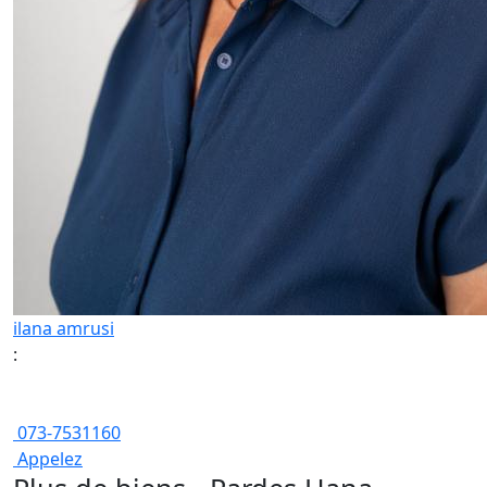
ilana amrusi
:
073-7531160
Appelez