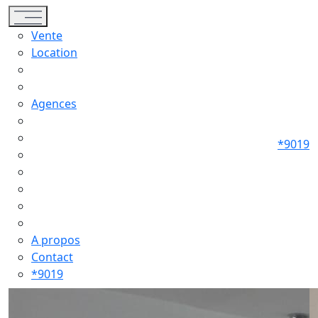
Toggle navigation
Vente
Location
Agences
*9019
A propos
Contact
*9019