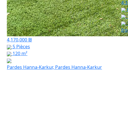
4,3
Ir
4,170,000 ₪
5 Pièces
120 m²
Pardes Hanna-Karkur, Pardes Hanna-Karkur