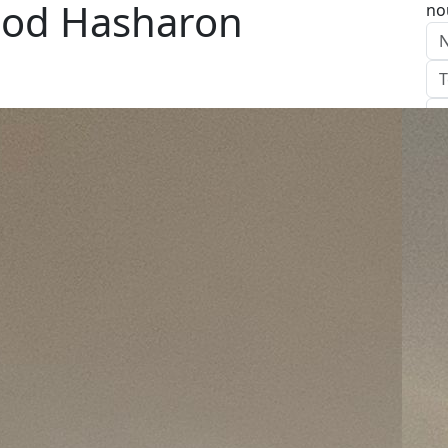
 Hod Hasharon
no
E