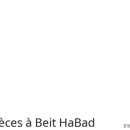
èces à Beit HaBad
S'