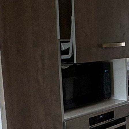
38090009
pelez