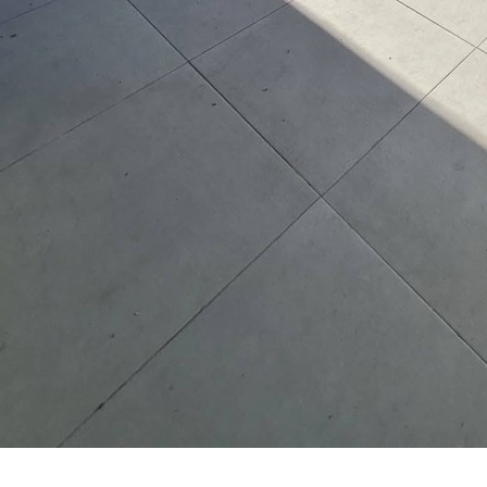
3-7027422
pelez