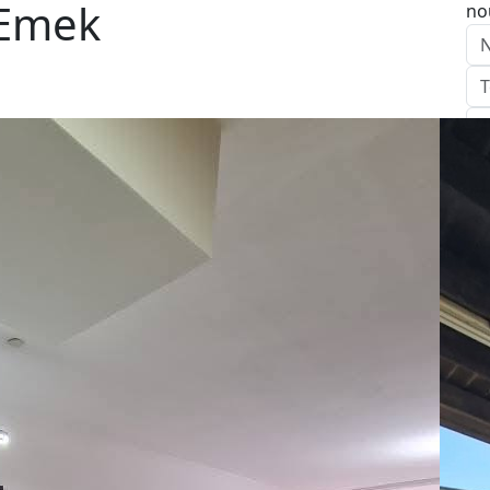
aEmek
no
E