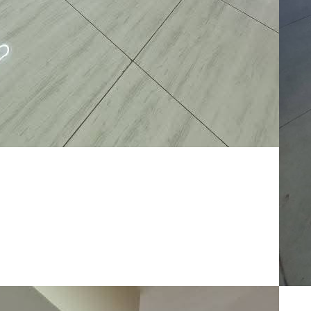
:
07
Ap