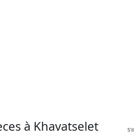
èces à Khavatselet
S'