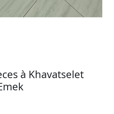
èces à Khavatselet
aEmek