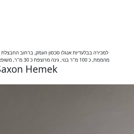
מהממת, כ 100 מ"ר בנוי, גינה מרוצפת כ 30 מ"ר, משופצת קומפלט, חניה בשפע, בקרבת מוסדות חינוך ודת
o-Saxon Hemek