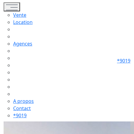
Toggle navigation
Vente
Location
Agences
*9019
A propos
Contact
*9019