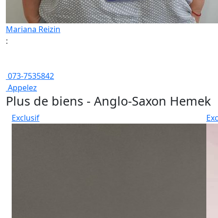
Mariana Reizin
:
073-7535842
Appelez
Plus de biens - Anglo-Saxon Hemek
Exclusif
Exc