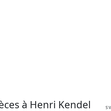
èces à Henri Kendel
S'