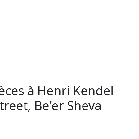
èces à Henri Kendel
reet, Be'er Sheva