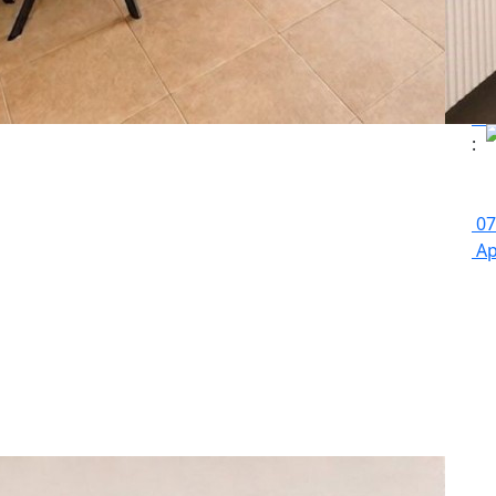
An
:
07
Ap