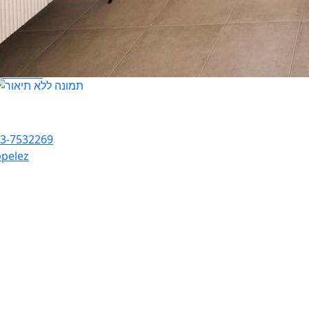
at Gross
3-7532269
pelez