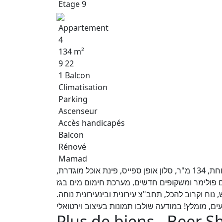
Etage 9
Appartement
4
134 m²
9 22
1 Balcon
Climatisation
Parking
Ascenseur
Accès handicapés
Balcon
Rénové
Mamad
למכירה במרכז העיר ברח' הנרי קנדל דירת 4 חד' גדולה ומרווחת, 134 מ"ר, סלון אופן ספייס, פינת אוכל מוגדרת,
 פולימר ומשקופים חדשים, מערכת חימום מים בגז
נוח וקרוב להכל, תחב"צ עירונית ובינעירונית נוחה
ם, מומלץ! במודעה שולבו תמונות בעיצוב וירטואלי
Plus de biens - Beer S