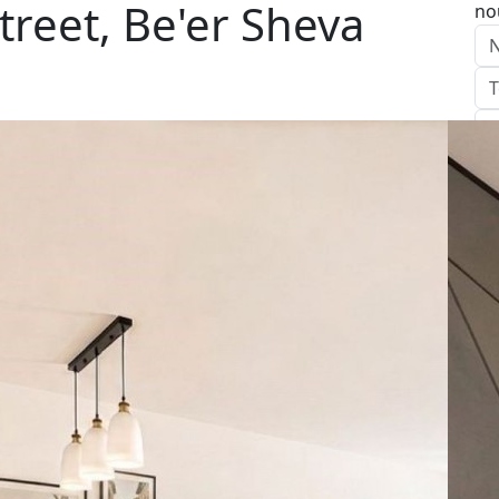
reet, Be'er Sheva
no
E