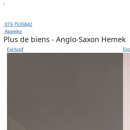
:
073-7535842
Appelez
Plus de biens - Anglo-Saxon Hemek
Exclusif
Exc