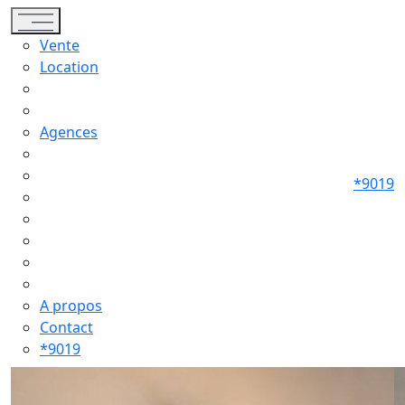
Toggle navigation
Vente
Location
Agences
*9019
A propos
Contact
*9019