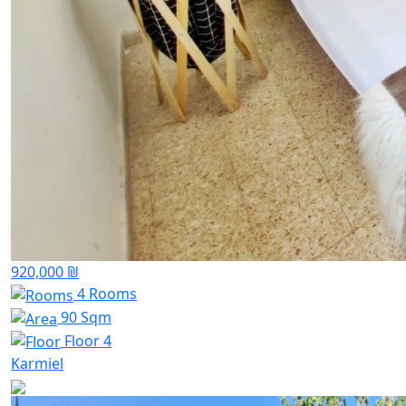
920,000 ₪
4 Rooms
90 Sqm
Floor 4
Karmiel