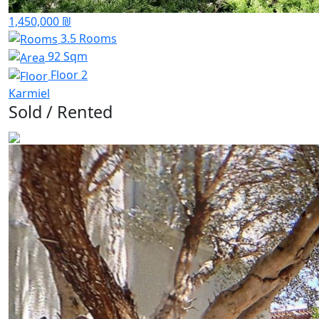
1,450,000 ₪
3.5 Rooms
92 Sqm
Floor 2
Karmiel
Sold / Rented