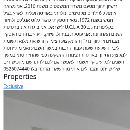
רישיון תיווך מטעם משרד המשפטים משנת 2010. אני נשואה
ואימא ל 6 ילדים מקסימים. נולדתי באודסה ועליתי לארץ בגיל
חמש בשנת 1972. מאז הספקתי להגר ללוס אנג'לס ולחזור
לישראל. אני בוגרת אוניברסיטת U.C.L.A בקליפורניה. ב 30
השנים האחרונות אני עוסקת בניהול, שיווק, וייעוץ בתחום העסקי.
מבחינתי תיווך נדל"ן זהו מקצוע רציני הדורש את מלוא תשומת
ליבי והשקעת שעות עבודה רבות במשך השבוע ואני מתייחסת
למקצוע התיווך באותה הרצינות וההשקעה כפי שהתייחסתי במשך
השנים לכל עיסוקי. אשמח לאפשר גם לכם להתרשם מהכישורים
שלי שייתכן ומבדילים אותי מן השאר. מרתה בלו 0526074440
Properties
Exclusive