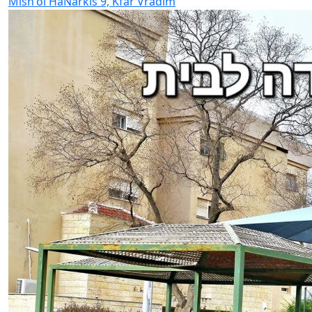
Mish'ol HaNarkis 9, Kfar Vradim