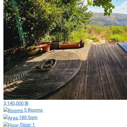
3,140,000 ₪
5 Rooms
180 Sqm
Floor 1