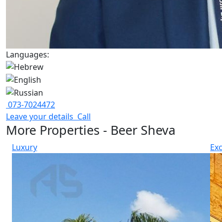
Languages:
073-7024472
Leave your details
Call
More Properties - Beer Sheva
Luxury
Exc