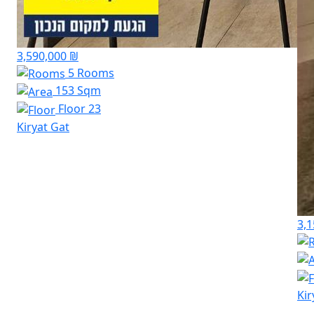
3,590,000 ₪
5 Rooms
153 Sqm
Floor 23
Kiryat Gat
3,1
Kir