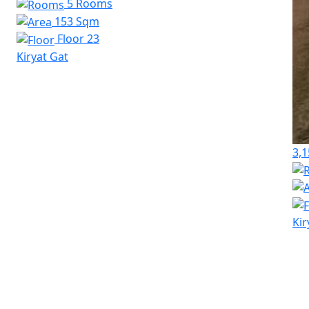
5 Rooms
153 Sqm
Floor 23
Kiryat Gat
3,1
Kir