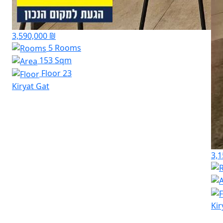
3,590,000 ₪
5 Rooms
153 Sqm
Floor 23
Kiryat Gat
3,1
Kir