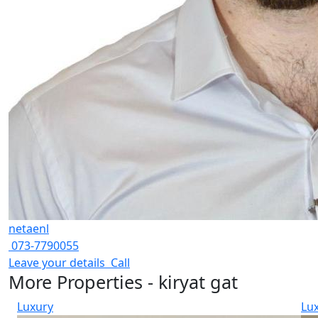
netaenl
073-7790055
Leave your details
Call
More Properties - kiryat gat
Luxury
Lu