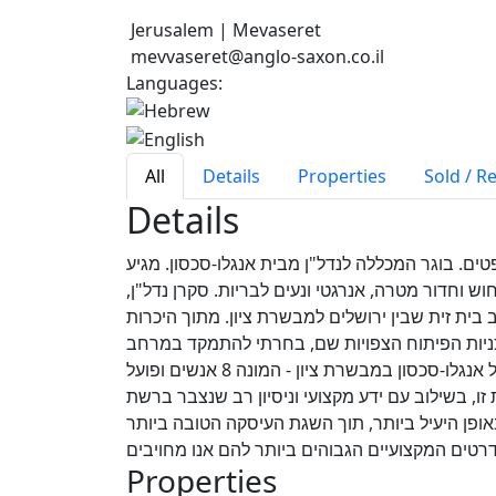
Jerusalem | Mevaseret
mevvaseret@anglo-saxon.co.il
Languages:
All
Details
Properties
Sold / R
Details
עם משרד המשפטים. בוגר המכללה לנדל"ן מבית אנגלו-סכסון. מגיע
ש וחדור מטרה, אנרגטי ונעים לבריות. סקרן נדל"ן
תגורר ב-20 השנה האחרונות במושב בית זית שבין ירושלים למבשרת ציון. מתוך היכרות
כניות הפיתוח הצפויות שם, בחרתי להתמקד במרחב
הכפרי יותר של מטרופולין ירושלים. לפיכך הצטרפתי לצוות המוביל של אנגלו-סכסון במבשרת ציון - המונה 8 אנשים ופועל
זו, בשילוב עם ידע מקצועי וניסיון רב שנצבר ברשת
באופן היעיל ביותר, תוך השגת העיסקה הטובה ביותר
Properties