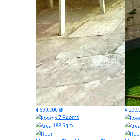
4,890,000 ₪
4,200,
7 Rooms
188 Sqm