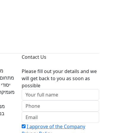
Contact Us
Please fill out your details and we
מתחום ,
will get back to you as soon as
possible
מעמיקה 
ממש
במש
I approve of the Company