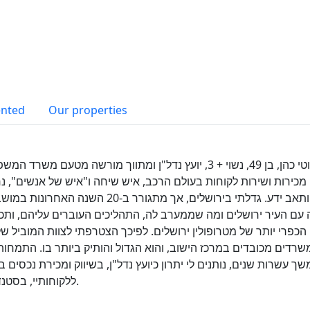
ented
Our properties
מוטי כהן, בן 49, נשוי + 3, יועץ נדל"ן ומתווך מורשה מט
מכירות ושירות לקוחות בעולם הרכב, איש שיחה ו"איש של אנשים", נחו
יסודי ותאב ידע. גדלתי בירושלים, אך מ
עם העיר ירושלים ומה שממערב לה, התהליכים העוברים עליהם, ות
רדים מכובדים במרכז הישוב, והוא הגדול והותיק ביותר בו. התמחות 
ך עשרות שנים, נותנים לי יתרון כיועץ נדל"ן, בשיווק ומכירת נכסים 
ללקוחותיי, בסטנדרטים המקצועיים הגבוהים ביותר להם אנו מחויבים.