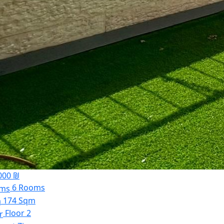
000 ₪
6 Rooms
174 Sqm
Floor 2