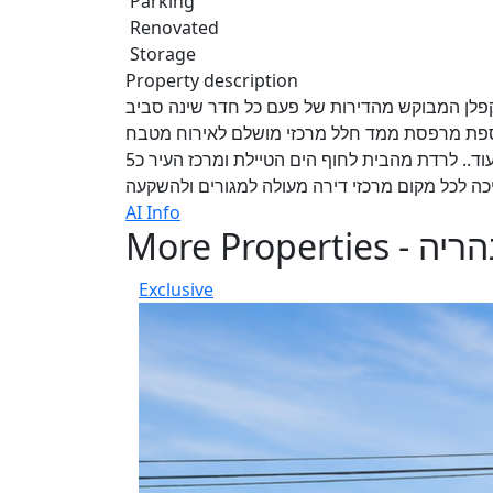
Parking
Renovated
Storage
Property description
 קפלן המבוקש מהדירות של פעם כל חדר שינה סביב
12  אחוזי בניה לתוספת מרפסת ממד חלל מרכזי מושלם לאירוח מטבח
ענק ומרווח הוחלפו בדירה מערכות חשמל אינסטלציה ריצוף ועוד.. לרדת מהבית לחוף הים הטיילת ומרכז העיר כ5
AI Info
More Properties - יה
Exclusive