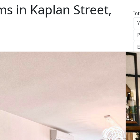
s in Kaplan Street,
In
S
Le