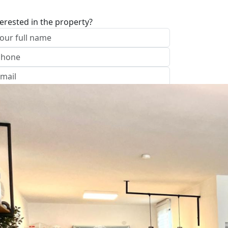
terested in the property?
I approve of the Company Privacy Policy
end
Office: נהריה
ave your details
Call